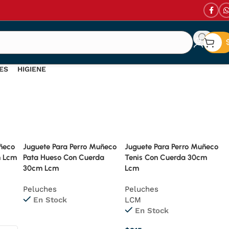
ES
HIGIENE
uctos
74 Productos
ñeco
Juguete Para Perro Muñeco
Juguete Para Perro Muñeco
m Lcm
Pata Hueso Con Cuerda
Tenis Con Cuerda 30cm
30cm Lcm
Lcm
Peluches
Peluches
En Stock
LCM
En Stock
Leer Más