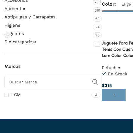
Accesorios
250
Color
Alimentos
361
Antipulgas y Garrapatas
Seleccionar O
62
Higiene
74
Juguetes
70
Sin categorizar
Juguete Para P
4
Tenis Con Cue
Lcm Color Colo
Marcas
Peluches
En Stock
$
315
LCM
3
Añadir Al Carr