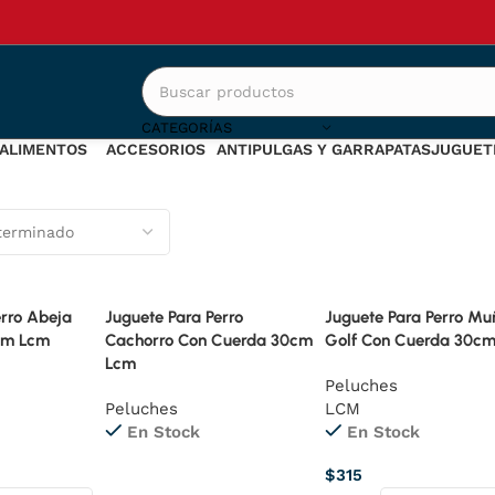
Peluches
CATEGORÍAS
ALIMENTOS
ACCESORIOS
ANTIPULGAS Y GARRAPATAS
JUGUET
361 Productos
250 Productos
62 Productos
70 Prod
erro Abeja
Juguete Para Perro
Juguete Para Perro Mu
cm Lcm
Cachorro Con Cuerda 30cm
Golf Con Cuerda 30c
Lcm
Peluches
Peluches
LCM
En Stock
En Stock
$
315
Leer Más