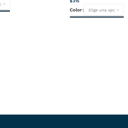
$
315
Color
Seleccionar Opciones