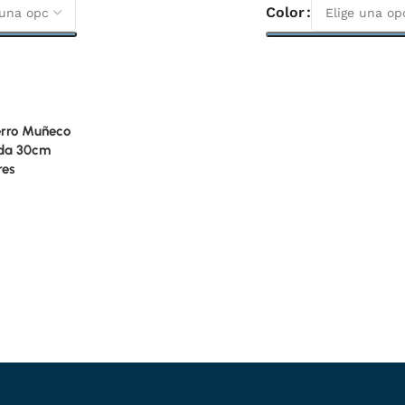
Color
pciones
Seleccionar Opciones
erro Muñeco
rda 30cm
res
ito