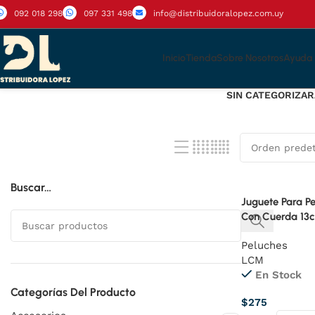
092 018 298
097 331 498
info@distribuidoralopez.com.uy
Inicio
Tienda
Sobre Nosotros
Ayuda
SIN CATEGORIZAR
4 Productos
Buscar…
Juguete Para P
Con Cuerda 13
Peluches
LCM
En Stock
Categorías Del Producto
$
275